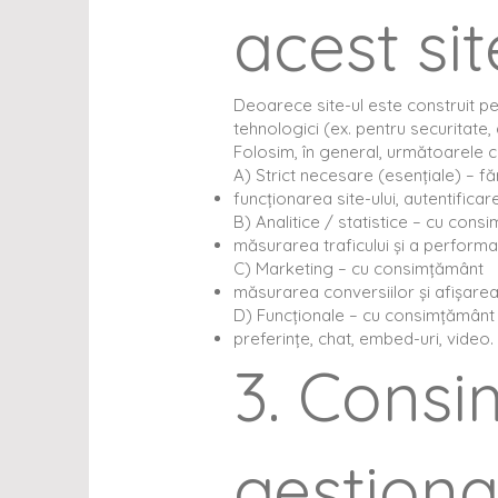
acest sit
Deoarece site-ul este construit pe 
tehnologici (ex. pentru securitate,
Folosim, în general, următoarele c
A) Strict necesare (esențiale) – 
funcționarea site-ului, autentificar
B) Analitice / statistice – cu cons
măsurarea traficului și a performa
C) Marketing – cu consimțământ
măsurarea conversiilor și afișarea
D) Funcționale – cu consimțământ 
preferințe, chat, embed-uri, video.
3. Consi
gestiona