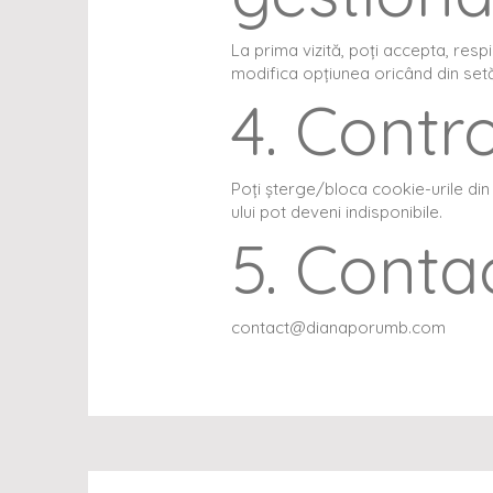
La prima vizită, poți accepta, resp
modifica opțiunea oricând din setăr
4. Contr
Poți șterge/bloca cookie-urile din 
ului pot deveni indisponibile.
5. Conta
contact@dianaporumb.com