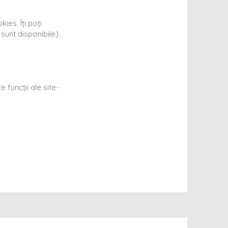
ies. Îți poți
sunt disponibile).
 funcții ale site-