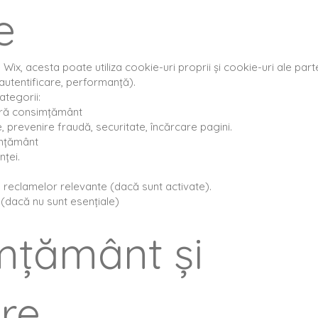
e
Wix, acesta poate utiliza cookie-uri proprii și cookie-uri ale part
 autentificare, performanță).
ategorii:
fără consimțământ
e, prevenire fraudă, securitate, încărcare pagini.
imțământ
nței.
 reclamelor relevante (dacă sunt activate).
(dacă nu sunt esențiale)
mțământ și
re