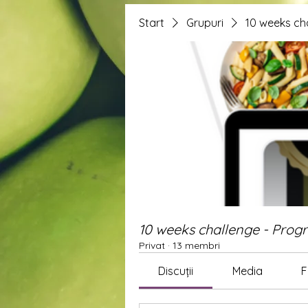
Start
Grupuri
10 weeks ch
10 weeks challenge - Pro
Privat
·
13 membri
Discuții
Media
F