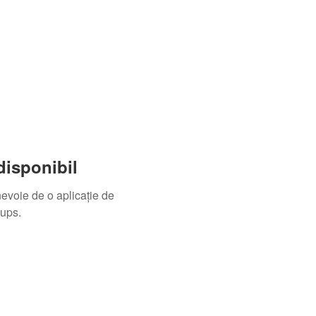
disponibil
nevoie de o aplicație de
oups.